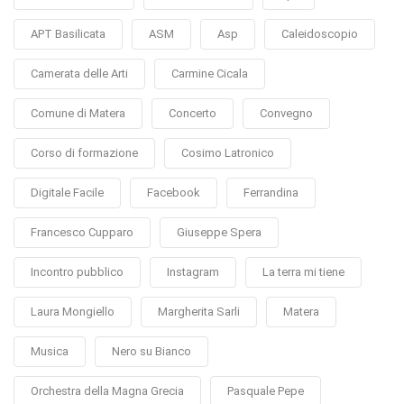
APT Basilicata
ASM
Asp
Caleidoscopio
Camerata delle Arti
Carmine Cicala
Comune di Matera
Concerto
Convegno
Corso di formazione
Cosimo Latronico
Digitale Facile
Facebook
Ferrandina
Francesco Cupparo
Giuseppe Spera
Incontro pubblico
Instagram
La terra mi tiene
Laura Mongiello
Margherita Sarli
Matera
Musica
Nero su Bianco
Orchestra della Magna Grecia
Pasquale Pepe