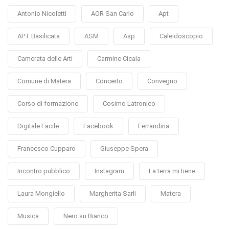
Antonio Nicoletti
AOR San Carlo
Apt
APT Basilicata
ASM
Asp
Caleidoscopio
Camerata delle Arti
Carmine Cicala
Comune di Matera
Concerto
Convegno
Corso di formazione
Cosimo Latronico
Digitale Facile
Facebook
Ferrandina
Francesco Cupparo
Giuseppe Spera
Incontro pubblico
Instagram
La terra mi tiene
Laura Mongiello
Margherita Sarli
Matera
Musica
Nero su Bianco