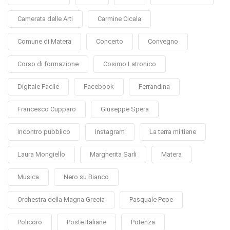
Camerata delle Arti
Carmine Cicala
Comune di Matera
Concerto
Convegno
Corso di formazione
Cosimo Latronico
Digitale Facile
Facebook
Ferrandina
Francesco Cupparo
Giuseppe Spera
Incontro pubblico
Instagram
La terra mi tiene
Laura Mongiello
Margherita Sarli
Matera
Musica
Nero su Bianco
Orchestra della Magna Grecia
Pasquale Pepe
Policoro
Poste Italiane
Potenza