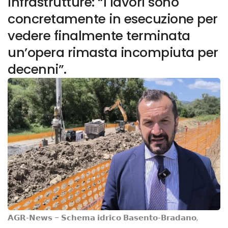
Infrastrutture: “I lavori sono
concretamente in esecuzione per
vedere finalmente terminata
un’opera rimasta incompiuta per
decenni”.
𝗔𝗚𝗥-𝗡𝗲𝘄𝘀 – 𝗦𝗰𝗵𝗲𝗺𝗮 𝗶𝗱𝗿𝗶𝗰𝗼 𝗕𝗮𝘀𝗲𝗻𝘁𝗼-𝗕𝗿𝗮𝗱𝗮𝗻𝗼,