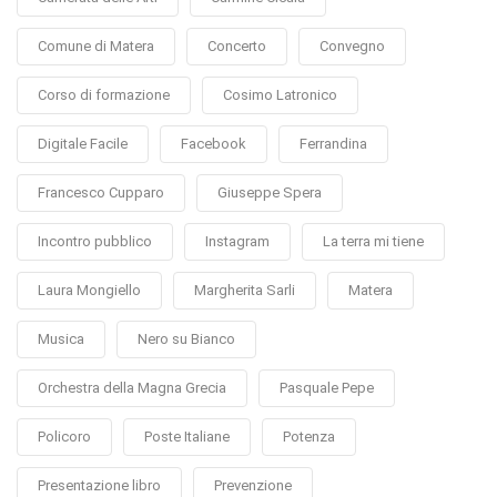
Comune di Matera
Concerto
Convegno
Corso di formazione
Cosimo Latronico
Digitale Facile
Facebook
Ferrandina
Francesco Cupparo
Giuseppe Spera
Incontro pubblico
Instagram
La terra mi tiene
Laura Mongiello
Margherita Sarli
Matera
Musica
Nero su Bianco
Orchestra della Magna Grecia
Pasquale Pepe
Policoro
Poste Italiane
Potenza
Presentazione libro
Prevenzione