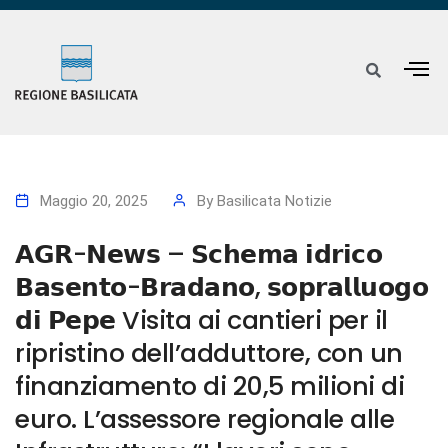
Maggio 20, 2025
By
Basilicata Notizie
𝗔𝗚𝗥-𝗡𝗲𝘄𝘀 – 𝗦𝗰𝗵𝗲𝗺𝗮 𝗶𝗱𝗿𝗶𝗰𝗼
𝗕𝗮𝘀𝗲𝗻𝘁𝗼-𝗕𝗿𝗮𝗱𝗮𝗻𝗼, 𝘀𝗼𝗽𝗿𝗮𝗹𝗹𝘂𝗼𝗴𝗼
𝗱𝗶 𝗣𝗲𝗽𝗲 Visita ai cantieri per il
ripristino dell’adduttore, con un
finanziamento di 20,5 milioni di
euro. L’assessore regionale alle