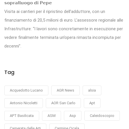
𝘀𝗼𝗽𝗿𝗮𝗹𝗹𝘂𝗼𝗴𝗼 𝗱𝗶 𝗣𝗲𝗽𝗲
Visita ai cantieri per il ripristino dell’adduttore, con un
finanziamento di 20,5 milioni di euro. L’assessore regionale alle
Infrastrutture: “I lavori sono concretamente in esecuzione per
vedere finalmente terminata un’opera rimasta incompiuta per
decenni”.
Tag
Acquedotto Lucano
AGR News
alsia
Antonio Nicoletti
AOR San Carlo
Apt
APT Basilicata
ASM
Asp
Caleidoscopio
Camerata delle Arti
Carmine Cicala