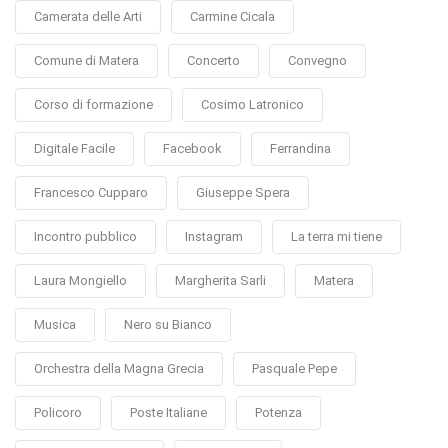
Camerata delle Arti
Carmine Cicala
Comune di Matera
Concerto
Convegno
Corso di formazione
Cosimo Latronico
Digitale Facile
Facebook
Ferrandina
Francesco Cupparo
Giuseppe Spera
Incontro pubblico
Instagram
La terra mi tiene
Laura Mongiello
Margherita Sarli
Matera
Musica
Nero su Bianco
Orchestra della Magna Grecia
Pasquale Pepe
Policoro
Poste Italiane
Potenza