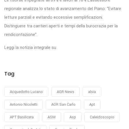
Le risorse impegnate all’89% e lavori al 78% L’assessore
regionale analizza lo stato di avanzamento del Piano: “Evitare
letture parziali e evitando eccessive semplificazioni.
Distinguere tra cantieri aperti e tempi della burocrazia per la
rendicontazione”.
Leggi la notizia integrale su
Tag
Acquedotto Lucano
AGR News
alsia
Antonio Nicoletti
AOR San Carlo
Apt
APT Basilicata
ASM
Asp
Caleidoscopio