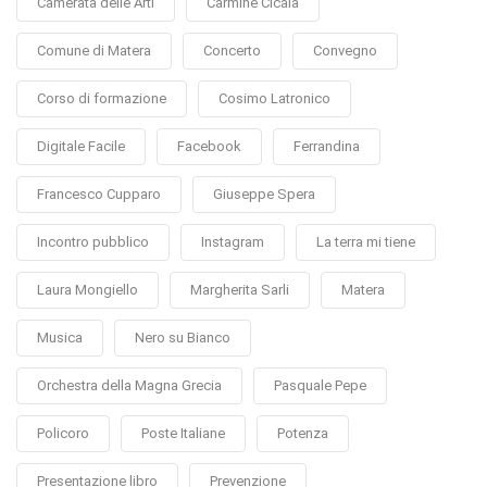
Camerata delle Arti
Carmine Cicala
Comune di Matera
Concerto
Convegno
Corso di formazione
Cosimo Latronico
Digitale Facile
Facebook
Ferrandina
Francesco Cupparo
Giuseppe Spera
Incontro pubblico
Instagram
La terra mi tiene
Laura Mongiello
Margherita Sarli
Matera
Musica
Nero su Bianco
Orchestra della Magna Grecia
Pasquale Pepe
Policoro
Poste Italiane
Potenza
Presentazione libro
Prevenzione