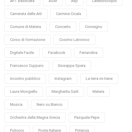
APT Basilicata
ASM
Asp
Caleidoscopio
Camerata delle Arti
Carmine Cicala
Comune di Matera
Concerto
Convegno
Corso di formazione
Cosimo Latronico
Digitale Facile
Facebook
Ferrandina
Francesco Cupparo
Giuseppe Spera
Incontro pubblico
Instagram
La terra mi tiene
Laura Mongiello
Margherita Sarli
Matera
Musica
Nero su Bianco
Orchestra della Magna Grecia
Pasquale Pepe
Policoro
Poste Italiane
Potenza