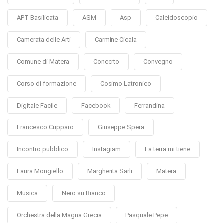
APT Basilicata
ASM
Asp
Caleidoscopio
Camerata delle Arti
Carmine Cicala
Comune di Matera
Concerto
Convegno
Corso di formazione
Cosimo Latronico
Digitale Facile
Facebook
Ferrandina
Francesco Cupparo
Giuseppe Spera
Incontro pubblico
Instagram
La terra mi tiene
Laura Mongiello
Margherita Sarli
Matera
Musica
Nero su Bianco
Orchestra della Magna Grecia
Pasquale Pepe