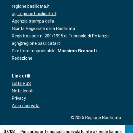
regione.basilicata.it
agr.regione.basilicata.it
Agenzia stampa della
Giunta Regionale della Basilicata
Registrazione n. 209/1995 al Tribunale di Potenza
agr@regione.basilicata.it
Direttore responsabile:
Massimo Brancati
Redazione
Link utili
Lista RSS
Note legali
Privacy
Area riservata
©2025 Regione Basilicata
07
/
08
:
Più carburante agricolo agevolato alle aziende lucane
0