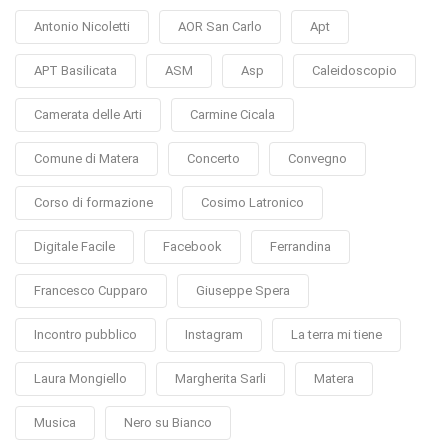
Antonio Nicoletti
AOR San Carlo
Apt
APT Basilicata
ASM
Asp
Caleidoscopio
Camerata delle Arti
Carmine Cicala
Comune di Matera
Concerto
Convegno
Corso di formazione
Cosimo Latronico
Digitale Facile
Facebook
Ferrandina
Francesco Cupparo
Giuseppe Spera
Incontro pubblico
Instagram
La terra mi tiene
Laura Mongiello
Margherita Sarli
Matera
Musica
Nero su Bianco