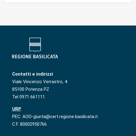
Contatti e indirizzi
Viale Vincenzo Verrastro, 4
85100 Potenza PZ
Tel 0971 661111
URP
PEC: AOO-giunta@cert.regione.basilicata.it
C.F. 80002950766