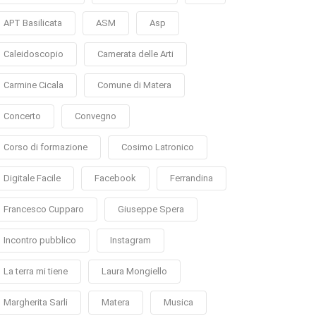
APT Basilicata
ASM
Asp
Caleidoscopio
Camerata delle Arti
Carmine Cicala
Comune di Matera
Concerto
Convegno
Corso di formazione
Cosimo Latronico
Digitale Facile
Facebook
Ferrandina
Francesco Cupparo
Giuseppe Spera
Incontro pubblico
Instagram
La terra mi tiene
Laura Mongiello
Margherita Sarli
Matera
Musica