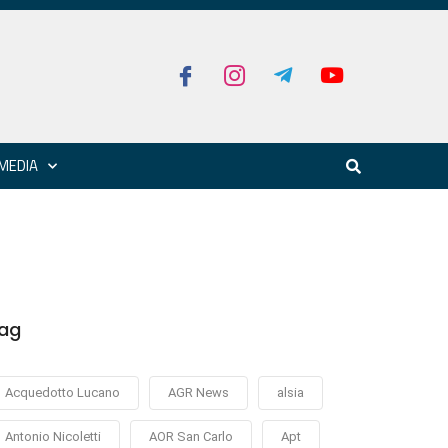
MEDIA
ag
Acquedotto Lucano
AGR News
alsia
Antonio Nicoletti
AOR San Carlo
Apt