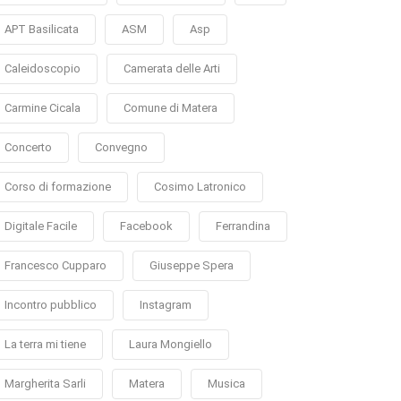
APT Basilicata
ASM
Asp
Caleidoscopio
Camerata delle Arti
Carmine Cicala
Comune di Matera
Concerto
Convegno
Corso di formazione
Cosimo Latronico
Digitale Facile
Facebook
Ferrandina
Francesco Cupparo
Giuseppe Spera
Incontro pubblico
Instagram
La terra mi tiene
Laura Mongiello
Margherita Sarli
Matera
Musica