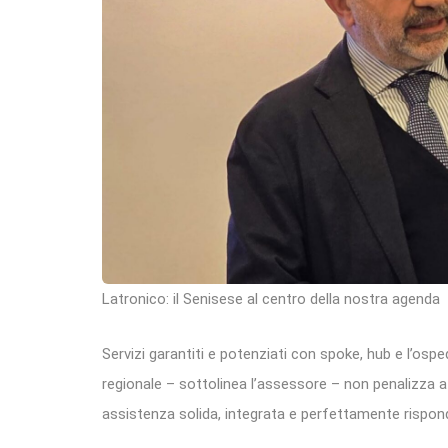
Latronico: il Senisese al centro della nostra agenda
Servizi garantiti e potenziati con spoke, hub e l’os
regionale – sottolinea l’assessore – non penalizza a
assistenza solida, integrata e perfettamente rispond