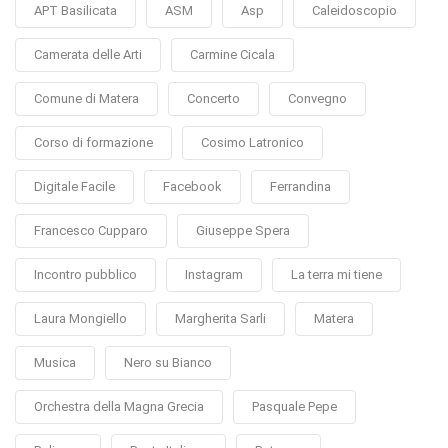
APT Basilicata
ASM
Asp
Caleidoscopio
Camerata delle Arti
Carmine Cicala
Comune di Matera
Concerto
Convegno
Corso di formazione
Cosimo Latronico
Digitale Facile
Facebook
Ferrandina
Francesco Cupparo
Giuseppe Spera
Incontro pubblico
Instagram
La terra mi tiene
Laura Mongiello
Margherita Sarli
Matera
Musica
Nero su Bianco
Orchestra della Magna Grecia
Pasquale Pepe