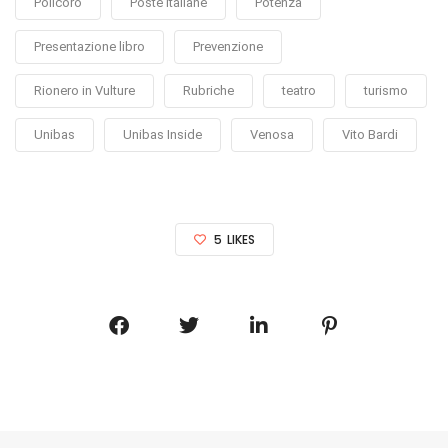
Policoro
Poste Italiane
Potenza
Presentazione libro
Prevenzione
Rionero in Vulture
Rubriche
teatro
turismo
Unibas
Unibas Inside
Venosa
Vito Bardi
5
LIKES