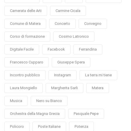
Camerata delle Arti
Carmine Cicala
Comune di Matera
Concerto
Convegno
Corso di formazione
Cosimo Latronico
Digitale Facile
Facebook
Ferrandina
Francesco Cupparo
Giuseppe Spera
Incontro pubblico
Instagram
La terra mi tiene
Laura Mongiello
Margherita Sarli
Matera
Musica
Nero su Bianco
Orchestra della Magna Grecia
Pasquale Pepe
Policoro
Poste Italiane
Potenza