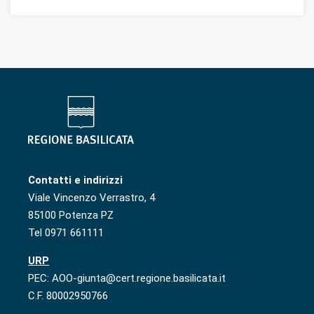
Contatti e indirizzi
Viale Vincenzo Verrastro, 4
85100 Potenza PZ
Tel 0971 661111
URP
PEC: AOO-giunta@cert.regione.basilicata.it
C.F. 80002950766