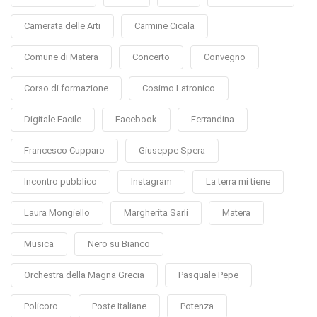
Camerata delle Arti
Carmine Cicala
Comune di Matera
Concerto
Convegno
Corso di formazione
Cosimo Latronico
Digitale Facile
Facebook
Ferrandina
Francesco Cupparo
Giuseppe Spera
Incontro pubblico
Instagram
La terra mi tiene
Laura Mongiello
Margherita Sarli
Matera
Musica
Nero su Bianco
Orchestra della Magna Grecia
Pasquale Pepe
Policoro
Poste Italiane
Potenza