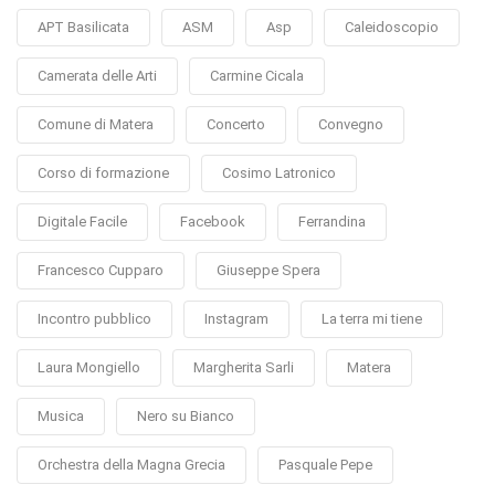
APT Basilicata
ASM
Asp
Caleidoscopio
Camerata delle Arti
Carmine Cicala
Comune di Matera
Concerto
Convegno
Corso di formazione
Cosimo Latronico
Digitale Facile
Facebook
Ferrandina
Francesco Cupparo
Giuseppe Spera
Incontro pubblico
Instagram
La terra mi tiene
Laura Mongiello
Margherita Sarli
Matera
Musica
Nero su Bianco
Orchestra della Magna Grecia
Pasquale Pepe