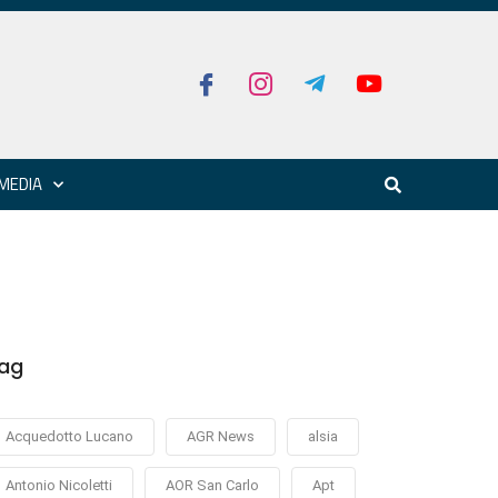
MEDIA
ag
Acquedotto Lucano
AGR News
alsia
Antonio Nicoletti
AOR San Carlo
Apt