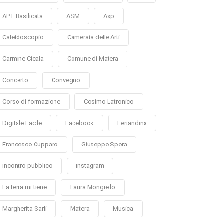
APT Basilicata
ASM
Asp
Caleidoscopio
Camerata delle Arti
Carmine Cicala
Comune di Matera
Concerto
Convegno
Corso di formazione
Cosimo Latronico
Digitale Facile
Facebook
Ferrandina
Francesco Cupparo
Giuseppe Spera
Incontro pubblico
Instagram
La terra mi tiene
Laura Mongiello
Margherita Sarli
Matera
Musica