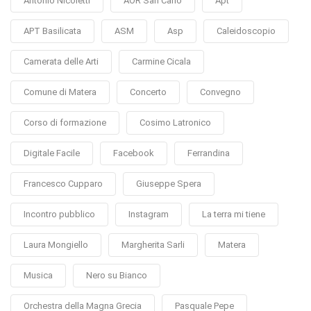
Antonio Nicoletti
AOR San Carlo
Apt
APT Basilicata
ASM
Asp
Caleidoscopio
Camerata delle Arti
Carmine Cicala
Comune di Matera
Concerto
Convegno
Corso di formazione
Cosimo Latronico
Digitale Facile
Facebook
Ferrandina
Francesco Cupparo
Giuseppe Spera
Incontro pubblico
Instagram
La terra mi tiene
Laura Mongiello
Margherita Sarli
Matera
Musica
Nero su Bianco
Orchestra della Magna Grecia
Pasquale Pepe