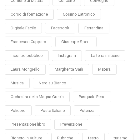
Comune di Matera
Concerto
Convegno
Corso di formazione
Cosimo Latronico
Digitale Facile
Facebook
Ferrandina
Francesco Cupparo
Giuseppe Spera
Incontro pubblico
Instagram
La terra mi tiene
Laura Mongiello
Margherita Sarli
Matera
Musica
Nero su Bianco
Orchestra della Magna Grecia
Pasquale Pepe
Policoro
Poste Italiane
Potenza
Presentazione libro
Prevenzione
Rionero in Vulture
Rubriche
teatro
turismo