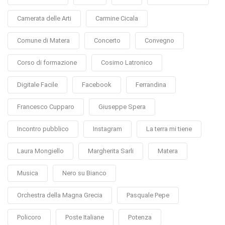
Camerata delle Arti
Carmine Cicala
Comune di Matera
Concerto
Convegno
Corso di formazione
Cosimo Latronico
Digitale Facile
Facebook
Ferrandina
Francesco Cupparo
Giuseppe Spera
Incontro pubblico
Instagram
La terra mi tiene
Laura Mongiello
Margherita Sarli
Matera
Musica
Nero su Bianco
Orchestra della Magna Grecia
Pasquale Pepe
Policoro
Poste Italiane
Potenza