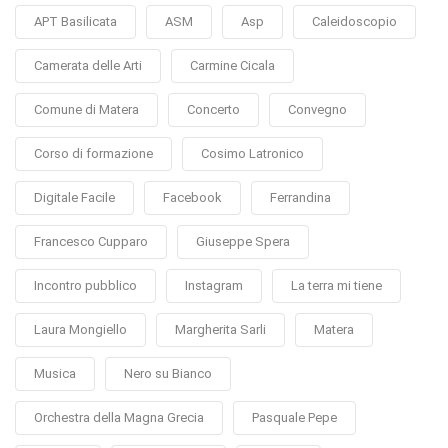
APT Basilicata
ASM
Asp
Caleidoscopio
Camerata delle Arti
Carmine Cicala
Comune di Matera
Concerto
Convegno
Corso di formazione
Cosimo Latronico
Digitale Facile
Facebook
Ferrandina
Francesco Cupparo
Giuseppe Spera
Incontro pubblico
Instagram
La terra mi tiene
Laura Mongiello
Margherita Sarli
Matera
Musica
Nero su Bianco
Orchestra della Magna Grecia
Pasquale Pepe