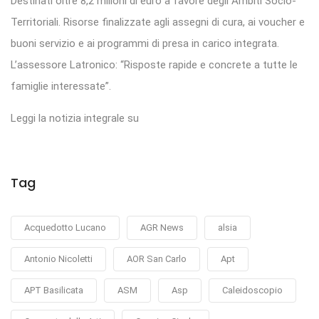
Destinati oltre 8,2 milioni di euro a favore degli Ambiti Socio-
Territoriali. Risorse finalizzate agli assegni di cura, ai voucher e
buoni servizio e ai programmi di presa in carico integrata.
L’assessore Latronico: “Risposte rapide e concrete a tutte le
famiglie interessate”.
Leggi la notizia integrale su
Tag
Acquedotto Lucano
AGR News
alsia
Antonio Nicoletti
AOR San Carlo
Apt
APT Basilicata
ASM
Asp
Caleidoscopio