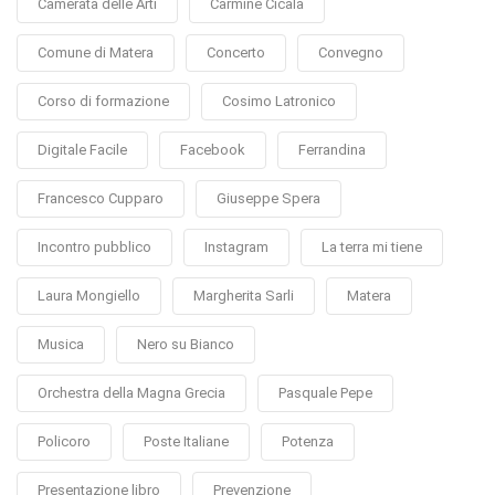
Camerata delle Arti
Carmine Cicala
Comune di Matera
Concerto
Convegno
Corso di formazione
Cosimo Latronico
Digitale Facile
Facebook
Ferrandina
Francesco Cupparo
Giuseppe Spera
Incontro pubblico
Instagram
La terra mi tiene
Laura Mongiello
Margherita Sarli
Matera
Musica
Nero su Bianco
Orchestra della Magna Grecia
Pasquale Pepe
Policoro
Poste Italiane
Potenza
Presentazione libro
Prevenzione