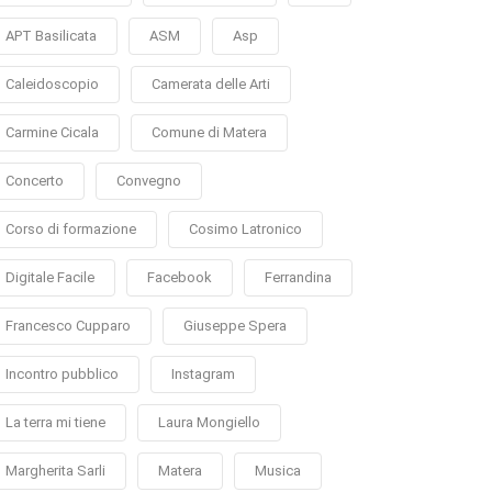
APT Basilicata
ASM
Asp
Caleidoscopio
Camerata delle Arti
Carmine Cicala
Comune di Matera
Concerto
Convegno
Corso di formazione
Cosimo Latronico
Digitale Facile
Facebook
Ferrandina
Francesco Cupparo
Giuseppe Spera
Incontro pubblico
Instagram
La terra mi tiene
Laura Mongiello
Margherita Sarli
Matera
Musica