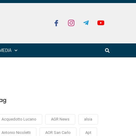
MEDIA
ag
Acquedotto Lucano
AGR News
alsia
Antonio Nicoletti
AOR San Carlo
Apt