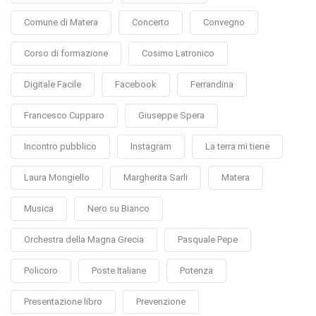
Comune di Matera
Concerto
Convegno
Corso di formazione
Cosimo Latronico
Digitale Facile
Facebook
Ferrandina
Francesco Cupparo
Giuseppe Spera
Incontro pubblico
Instagram
La terra mi tiene
Laura Mongiello
Margherita Sarli
Matera
Musica
Nero su Bianco
Orchestra della Magna Grecia
Pasquale Pepe
Policoro
Poste Italiane
Potenza
Presentazione libro
Prevenzione