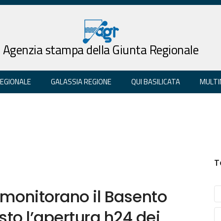
Agenzia stampa della Giunta Regionale
REGIONALE
GALASSIA REGIONE
QUI BASILICATA
MULTI
T
b monitorano il Basento
sto l’apertura h24 dei