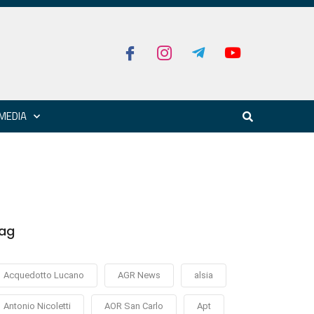
MEDIA
ag
Acquedotto Lucano
AGR News
alsia
Antonio Nicoletti
AOR San Carlo
Apt