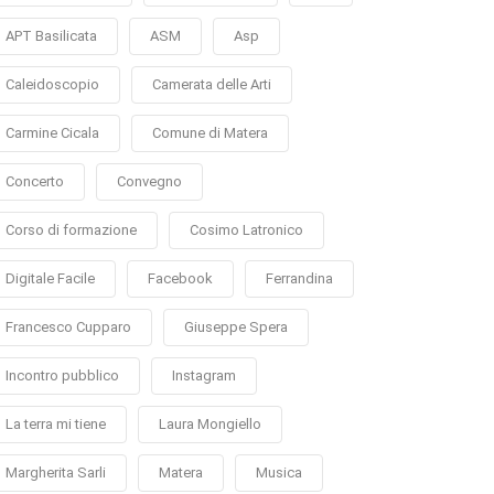
APT Basilicata
ASM
Asp
Caleidoscopio
Camerata delle Arti
Carmine Cicala
Comune di Matera
Concerto
Convegno
Corso di formazione
Cosimo Latronico
Digitale Facile
Facebook
Ferrandina
Francesco Cupparo
Giuseppe Spera
Incontro pubblico
Instagram
La terra mi tiene
Laura Mongiello
Margherita Sarli
Matera
Musica