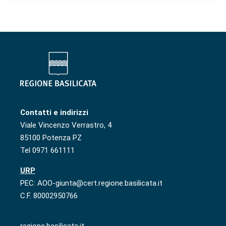
Contatti e indirizzi
Viale Vincenzo Verrastro, 4
85100 Potenza PZ
Tel 0971 661111
URP
PEC: AOO-giunta@cert.regione.basilicata.it
C.F. 80002950766