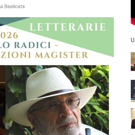
ui Basilicata
U