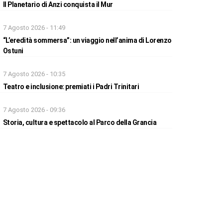
Il Planetario di Anzi conquista il Mur
7 Agosto 2026 - 11:49
“L’eredità sommersa”: un viaggio nell’anima di Lorenzo
Ostuni
7 Agosto 2026 - 10:35
Teatro e inclusione: premiati i Padri Trinitari
7 Agosto 2026 - 09:36
Storia, cultura e spettacolo al Parco della Grancia