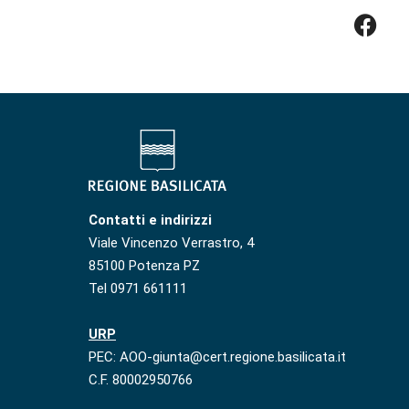
Contatti e indirizzi
Viale Vincenzo Verrastro, 4
85100 Potenza PZ
Tel 0971 661111
URP
PEC: AOO-giunta@cert.regione.basilicata.it
C.F. 80002950766