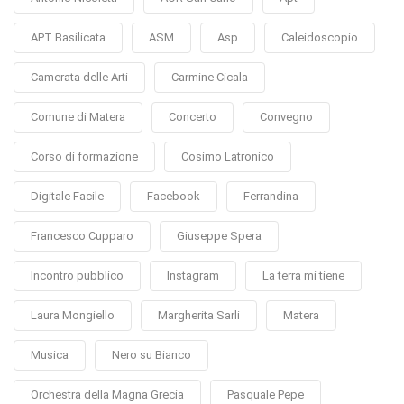
APT Basilicata
ASM
Asp
Caleidoscopio
Camerata delle Arti
Carmine Cicala
Comune di Matera
Concerto
Convegno
Corso di formazione
Cosimo Latronico
Digitale Facile
Facebook
Ferrandina
Francesco Cupparo
Giuseppe Spera
Incontro pubblico
Instagram
La terra mi tiene
Laura Mongiello
Margherita Sarli
Matera
Musica
Nero su Bianco
Orchestra della Magna Grecia
Pasquale Pepe