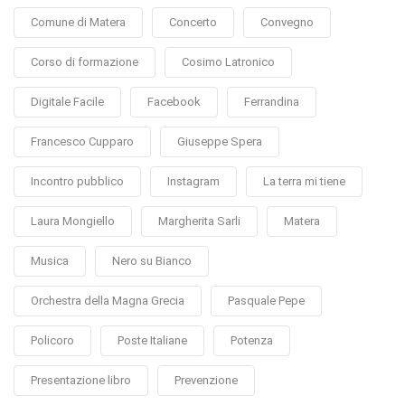
Comune di Matera
Concerto
Convegno
Corso di formazione
Cosimo Latronico
Digitale Facile
Facebook
Ferrandina
Francesco Cupparo
Giuseppe Spera
Incontro pubblico
Instagram
La terra mi tiene
Laura Mongiello
Margherita Sarli
Matera
Musica
Nero su Bianco
Orchestra della Magna Grecia
Pasquale Pepe
Policoro
Poste Italiane
Potenza
Presentazione libro
Prevenzione