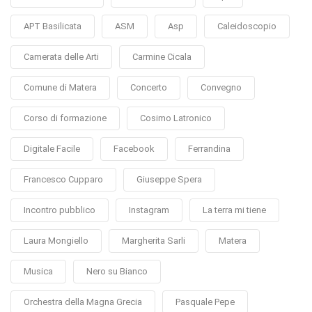
APT Basilicata
ASM
Asp
Caleidoscopio
Camerata delle Arti
Carmine Cicala
Comune di Matera
Concerto
Convegno
Corso di formazione
Cosimo Latronico
Digitale Facile
Facebook
Ferrandina
Francesco Cupparo
Giuseppe Spera
Incontro pubblico
Instagram
La terra mi tiene
Laura Mongiello
Margherita Sarli
Matera
Musica
Nero su Bianco
Orchestra della Magna Grecia
Pasquale Pepe