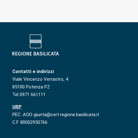
Contatti e indirizzi
Viale Vincenzo Verrastro, 4
85100 Potenza PZ
Tel 0971 661111
URP
PEC: AOO-giunta@cert.regione.basilicata.it
C.F. 80002950766