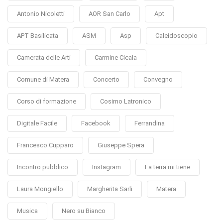
Antonio Nicoletti
AOR San Carlo
Apt
APT Basilicata
ASM
Asp
Caleidoscopio
Camerata delle Arti
Carmine Cicala
Comune di Matera
Concerto
Convegno
Corso di formazione
Cosimo Latronico
Digitale Facile
Facebook
Ferrandina
Francesco Cupparo
Giuseppe Spera
Incontro pubblico
Instagram
La terra mi tiene
Laura Mongiello
Margherita Sarli
Matera
Musica
Nero su Bianco