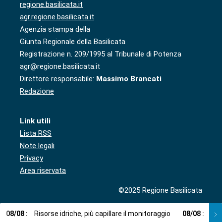
regione.basilicata.it
agr.regione.basilicata.it
Agenzia stampa della
Giunta Regionale della Basilicata
Registrazione n. 209/1995 al Tribunale di Potenza
agr@regione.basilicata.it
Direttore responsabile:
Massimo Brancati
Redazione
Link utili
Lista RSS
Note legali
Privacy
Area riservata
©2025 Regione Basilicata
08
/
08
:
Risorse idriche, più capillare il monitoraggio
08
/
08
:
Cup