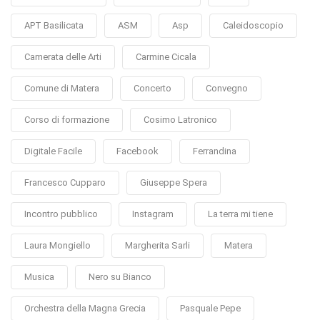
APT Basilicata
ASM
Asp
Caleidoscopio
Camerata delle Arti
Carmine Cicala
Comune di Matera
Concerto
Convegno
Corso di formazione
Cosimo Latronico
Digitale Facile
Facebook
Ferrandina
Francesco Cupparo
Giuseppe Spera
Incontro pubblico
Instagram
La terra mi tiene
Laura Mongiello
Margherita Sarli
Matera
Musica
Nero su Bianco
Orchestra della Magna Grecia
Pasquale Pepe