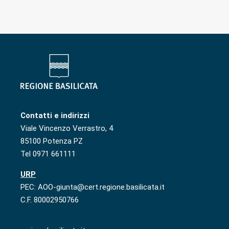
Contatti e indirizzi
Viale Vincenzo Verrastro, 4
85100 Potenza PZ
Tel 0971 661111
URP
PEC: AOO-giunta@cert.regione.basilicata.it
C.F. 80002950766