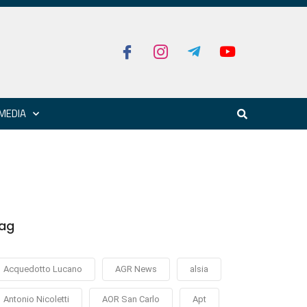
MEDIA
ag
Acquedotto Lucano
AGR News
alsia
Antonio Nicoletti
AOR San Carlo
Apt