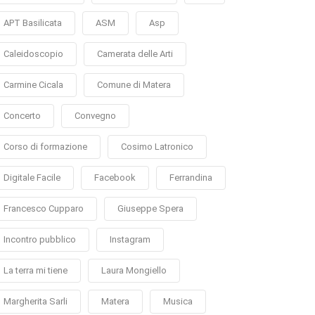
APT Basilicata
ASM
Asp
Caleidoscopio
Camerata delle Arti
Carmine Cicala
Comune di Matera
Concerto
Convegno
Corso di formazione
Cosimo Latronico
Digitale Facile
Facebook
Ferrandina
Francesco Cupparo
Giuseppe Spera
Incontro pubblico
Instagram
La terra mi tiene
Laura Mongiello
Margherita Sarli
Matera
Musica