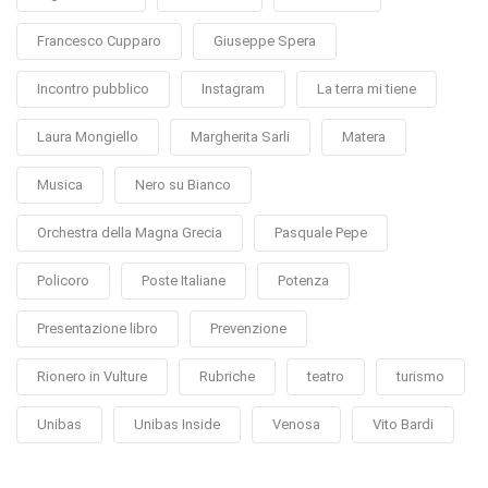
Francesco Cupparo
Giuseppe Spera
Incontro pubblico
Instagram
La terra mi tiene
Laura Mongiello
Margherita Sarli
Matera
Musica
Nero su Bianco
Orchestra della Magna Grecia
Pasquale Pepe
Policoro
Poste Italiane
Potenza
Presentazione libro
Prevenzione
Rionero in Vulture
Rubriche
teatro
turismo
Unibas
Unibas Inside
Venosa
Vito Bardi