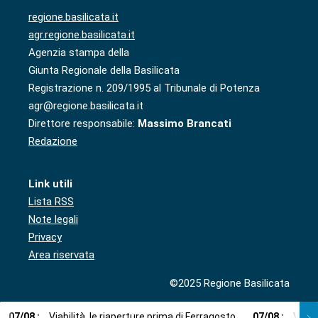
regione.basilicata.it
agr.regione.basilicata.it
Agenzia stampa della
Giunta Regionale della Basilicata
Registrazione n. 209/1995 al Tribunale di Potenza
agr@regione.basilicata.it
Direttore responsabile:
Massimo Brancati
Redazione
Link utili
Lista RSS
Note legali
Privacy
Area riservata
©2025 Regione Basilicata
07
/
08
:
Viabilità, le riaperture prima di Ferragosto
07
/
08
:
Via l