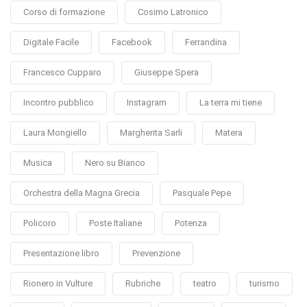
Corso di formazione
Cosimo Latronico
Digitale Facile
Facebook
Ferrandina
Francesco Cupparo
Giuseppe Spera
Incontro pubblico
Instagram
La terra mi tiene
Laura Mongiello
Margherita Sarli
Matera
Musica
Nero su Bianco
Orchestra della Magna Grecia
Pasquale Pepe
Policoro
Poste Italiane
Potenza
Presentazione libro
Prevenzione
Rionero in Vulture
Rubriche
teatro
turismo