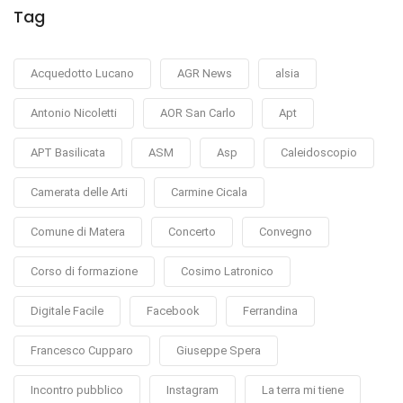
Tag
Acquedotto Lucano
AGR News
alsia
Antonio Nicoletti
AOR San Carlo
Apt
APT Basilicata
ASM
Asp
Caleidoscopio
Camerata delle Arti
Carmine Cicala
Comune di Matera
Concerto
Convegno
Corso di formazione
Cosimo Latronico
Digitale Facile
Facebook
Ferrandina
Francesco Cupparo
Giuseppe Spera
Incontro pubblico
Instagram
La terra mi tiene