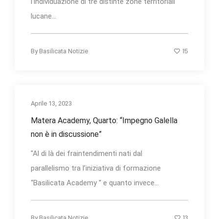
l’individuazione di tre distinte zone territoriali
lucane...
15
By
Basilicata Notizie
Aprile 13, 2023
Matera Academy, Quarto: “Impegno Galella
non è in discussione”
"Al di là dei fraintendimenti nati dal
parallelismo tra l’iniziativa di formazione
“Basilicata Academy “ e quanto invece...
13
By
Basilicata Notizie