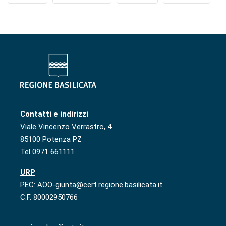
Contatti e indirizzi
Viale Vincenzo Verrastro, 4
85100 Potenza PZ
Tel 0971 661111
URP
PEC: AOO-giunta@cert.regione.basilicata.it
C.F. 80002950766