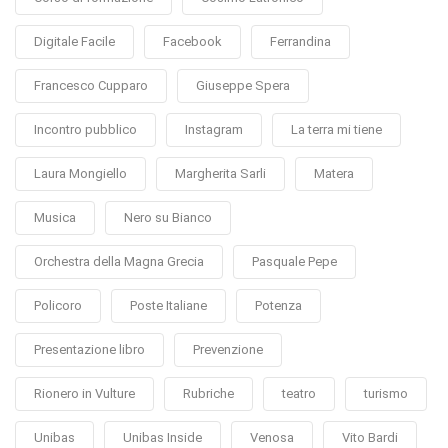
Digitale Facile
Facebook
Ferrandina
Francesco Cupparo
Giuseppe Spera
Incontro pubblico
Instagram
La terra mi tiene
Laura Mongiello
Margherita Sarli
Matera
Musica
Nero su Bianco
Orchestra della Magna Grecia
Pasquale Pepe
Policoro
Poste Italiane
Potenza
Presentazione libro
Prevenzione
Rionero in Vulture
Rubriche
teatro
turismo
Unibas
Unibas Inside
Venosa
Vito Bardi