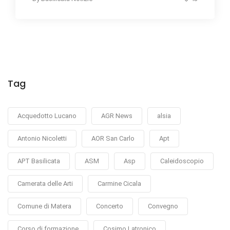
Tag
Acquedotto Lucano
AGR News
alsia
Antonio Nicoletti
AOR San Carlo
Apt
APT Basilicata
ASM
Asp
Caleidoscopio
Camerata delle Arti
Carmine Cicala
Comune di Matera
Concerto
Convegno
Corso di formazione
Cosimo Latronico