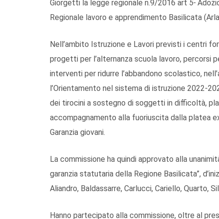
Giorgetti la legge regionale n.9/2016 art
5-
Adozio
Regionale lavoro e apprendimento Basilicata (Arla
Nell’ambito Istruzione e Lavori previsti i centri for
progetti per l’alternanza scuola lavoro, percorsi 
interventi per ridurre l’abbandono scolastico, nel
l’Orientamento nel sistema di istruzione 2022-20
dei tirocini a sostegno di soggetti in difficoltà, p
accompagnamento alla fuoriuscita dalla platea ex
Garanzia giovani.
La commissione ha quindi approvato alla unanimità
garanzia statutaria della Regione Basilicata”, d’inizi
Aliandro, Baldassarre, Carlucci, Cariello, Quarto, Si
Hanno partecipato alla commissione, oltre al presid