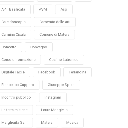
APT Basilicata
ASM
Asp
Caleidoscopio
Camerata delle Arti
Carmine Cicala
Comune di Matera
Concerto
Convegno
Corso di formazione
Cosimo Latronico
Digitale Facile
Facebook
Ferrandina
Francesco Cupparo
Giuseppe Spera
Incontro pubblico
Instagram
La terra mi tiene
Laura Mongiello
Margherita Sarli
Matera
Musica