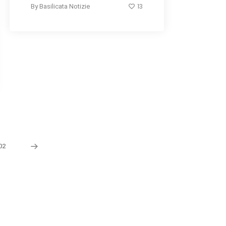
13
By
Basilicata Notizie
02