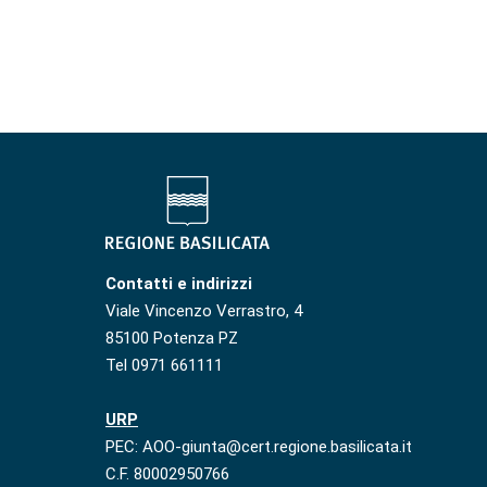
Contatti e indirizzi
Viale Vincenzo Verrastro, 4
85100 Potenza PZ
Tel 0971 661111
URP
PEC: AOO-giunta@cert.regione.basilicata.it
C.F. 80002950766