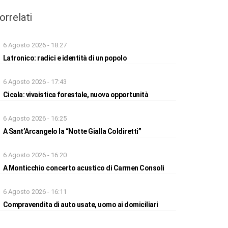
orrelati
6 Agosto 2026 - 18:27
Latronico: radici e identità di un popolo
6 Agosto 2026 - 17:43
Cicala: vivaistica forestale, nuova opportunità
6 Agosto 2026 - 16:25
A Sant’Arcangelo la “Notte Gialla Coldiretti”
6 Agosto 2026 - 16:20
A Monticchio concerto acustico di Carmen Consoli
6 Agosto 2026 - 16:11
Compravendita di auto usate, uomo ai domiciliari