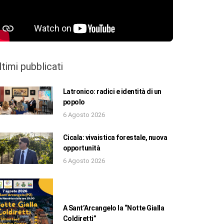
ltimi pubblicati
Latronico: radici e identità di un
popolo
6 Agosto 2026
Cicala: vivaistica forestale, nuova
opportunità
6 Agosto 2026
A Sant’Arcangelo la “Notte Gialla
Coldiretti”