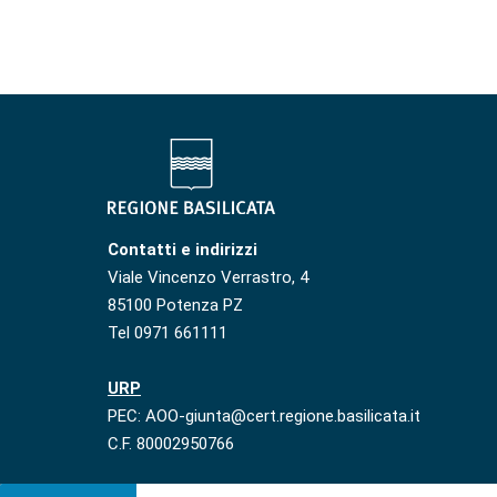
Contatti e indirizzi
Viale Vincenzo Verrastro, 4
85100 Potenza PZ
Tel 0971 661111
URP
PEC: AOO-giunta@cert.regione.basilicata.it
C.F. 80002950766