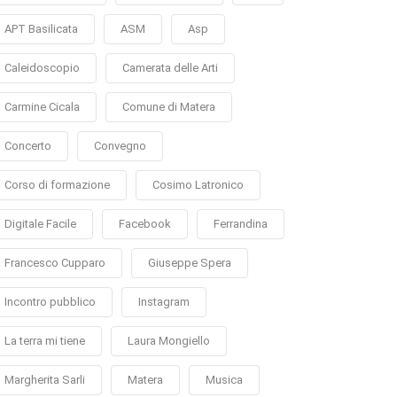
APT Basilicata
ASM
Asp
Caleidoscopio
Camerata delle Arti
Carmine Cicala
Comune di Matera
Concerto
Convegno
Corso di formazione
Cosimo Latronico
Digitale Facile
Facebook
Ferrandina
Francesco Cupparo
Giuseppe Spera
Incontro pubblico
Instagram
La terra mi tiene
Laura Mongiello
Margherita Sarli
Matera
Musica