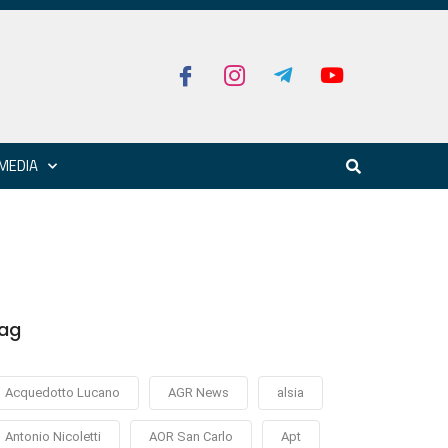
MEDIA
ag
Acquedotto Lucano
AGR News
alsia
Antonio Nicoletti
AOR San Carlo
Apt