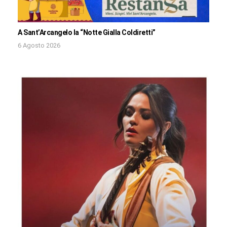
A Sant’Arcangelo la “Notte Gialla Coldiretti”
6 Agosto 2026