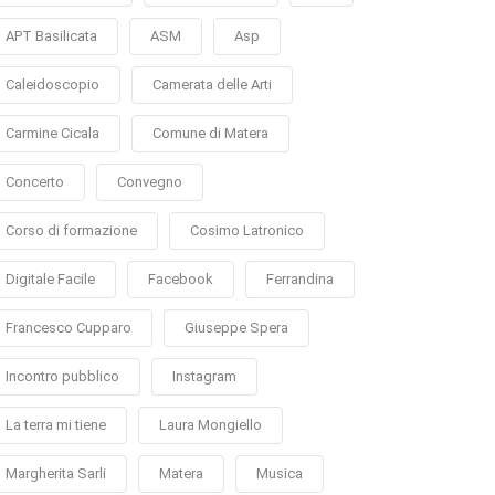
APT Basilicata
ASM
Asp
Caleidoscopio
Camerata delle Arti
Carmine Cicala
Comune di Matera
Concerto
Convegno
Corso di formazione
Cosimo Latronico
Digitale Facile
Facebook
Ferrandina
Francesco Cupparo
Giuseppe Spera
Incontro pubblico
Instagram
La terra mi tiene
Laura Mongiello
Margherita Sarli
Matera
Musica