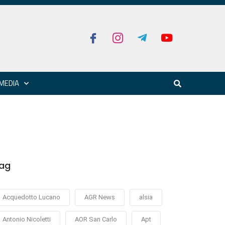
MEDIA
ag
Acquedotto Lucano
AGR News
alsia
Antonio Nicoletti
AOR San Carlo
Apt