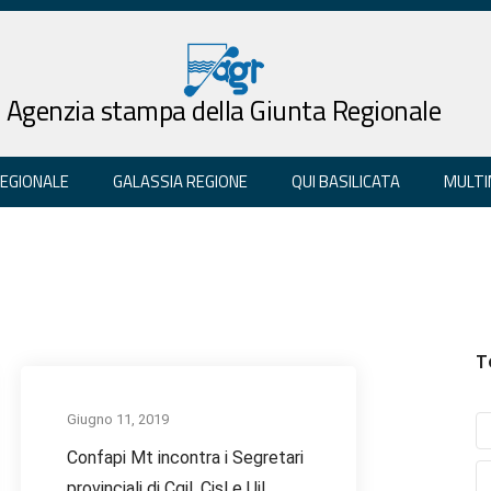
Agenzia stampa della Giunta Regionale
REGIONALE
GALASSIA REGIONE
QUI BASILICATA
MULTI
T
Giugno 11, 2019
Confapi Mt incontra i Segretari
provinciali di Cgil, Cisl e Uil