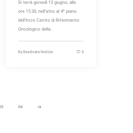
Si terrà giovedì 13 giugno, alle
ore 15.30, nell’atrio al 4° piano
dell’Irccs Centro di Riferimento
Oncologico della...
6
By
Basilicata Notizie
03
04