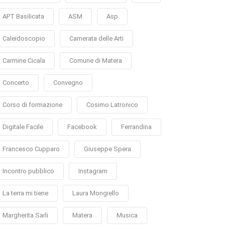
APT Basilicata
ASM
Asp
Caleidoscopio
Camerata delle Arti
Carmine Cicala
Comune di Matera
Concerto
Convegno
Corso di formazione
Cosimo Latronico
Digitale Facile
Facebook
Ferrandina
Francesco Cupparo
Giuseppe Spera
Incontro pubblico
Instagram
La terra mi tiene
Laura Mongiello
Margherita Sarli
Matera
Musica