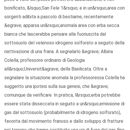
bonificato, &lsquo;San Fele 1&rsquo; e in un&rsquo;area con
sorgenti adibita a pascolo di bestiame, recentemente
&egrave; apparsa un&rsquo;anomala area con erba secca
bianca che lascerebbe pensare alla fuoriuscita dal
sottosuolo del velenoso idrogeno solforato a seguito della
riattivazione di una frana. A segnalarlo &egrave; Albina
Colella, professore ordinario di Geologia
all&rsquo;Universit&agrave; della Basilicata. Oltre a
segnalare la situazione anomala la professoressa Colella ha
suggerito una ipotesi sulla sua genesi, che &egrave;
comunque da verificare. In pratica, l&rsquo;erba potrebbe
essere stata disseccata in seguito a un&rsquo;emissione di
gas dal sottosuolo (probabilmente di idrogeno solforato),
favorita dal movimento franoso e dallo sviluppo di fratture
nel terreno che hanno costituito una via di fuga del gas fino