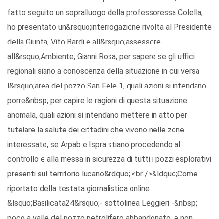
fatto seguito un sopralluogo della professoressa Colella,
ho presentato un&rsquo;interrogazione rivolta al Presidente
della Giunta, Vito Bardi e all&rsquo;assessore
all&rsquo;Ambiente, Gianni Rosa, per sapere se gli uffici
regionali siano a conoscenza della situazione in cui versa
l&rsquo;area del pozzo San Fele 1, quali azioni si intendano
porre&nbsp; per capire le ragioni di questa situazione
anomala, quali azioni si intendano mettere in atto per
tutelare la salute dei cittadini che vivono nelle zone
interessate, se Arpab e Ispra stiano procedendo al
controllo e alla messa in sicurezza di tutti i pozzi esplorativi
presenti sul territorio lucano&rdquo;.<br />&ldquo;Come
riportato della testata giornalistica online
&lsquo;Basilicata24&rsquo;- sottolinea Leggieri -&nbsp;
poco a valle del pozzo petrolifero abbandonato, e non