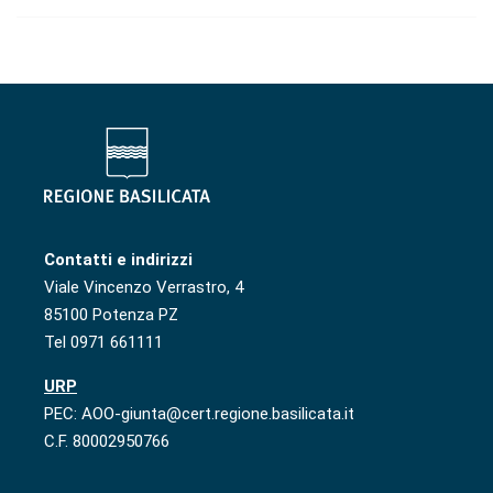
Contatti e indirizzi
Viale Vincenzo Verrastro, 4
85100 Potenza PZ
Tel 0971 661111
URP
PEC: AOO-giunta@cert.regione.basilicata.it
C.F. 80002950766