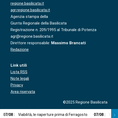
regione.basilicata.it
agr.regione.basilicata.it
Agenzia stampa della
Giunta Regionale della Basilicata
Registrazione n. 209/1995 al Tribunale di Potenza
agr@regione.basilicata.it
Direttore responsabile:
Massimo Brancati
Redazione
Link utili
Lista RSS
Note legali
Privacy
Area riservata
©2025 Regione Basilicata
07
/
08
:
Viabilità, le riaperture prima di Ferragosto
07
/
08
:
Via l