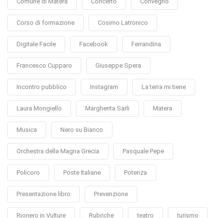
Comune di Matera
Concerto
Convegno
Corso di formazione
Cosimo Latronico
Digitale Facile
Facebook
Ferrandina
Francesco Cupparo
Giuseppe Spera
Incontro pubblico
Instagram
La terra mi tiene
Laura Mongiello
Margherita Sarli
Matera
Musica
Nero su Bianco
Orchestra della Magna Grecia
Pasquale Pepe
Policoro
Poste Italiane
Potenza
Presentazione libro
Prevenzione
Rionero in Vulture
Rubriche
teatro
turismo