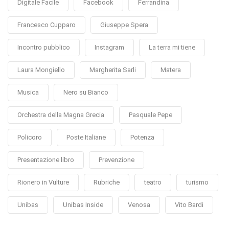
Digitale Facile
Facebook
Ferrandina
Francesco Cupparo
Giuseppe Spera
Incontro pubblico
Instagram
La terra mi tiene
Laura Mongiello
Margherita Sarli
Matera
Musica
Nero su Bianco
Orchestra della Magna Grecia
Pasquale Pepe
Policoro
Poste Italiane
Potenza
Presentazione libro
Prevenzione
Rionero in Vulture
Rubriche
teatro
turismo
Unibas
Unibas Inside
Venosa
Vito Bardi