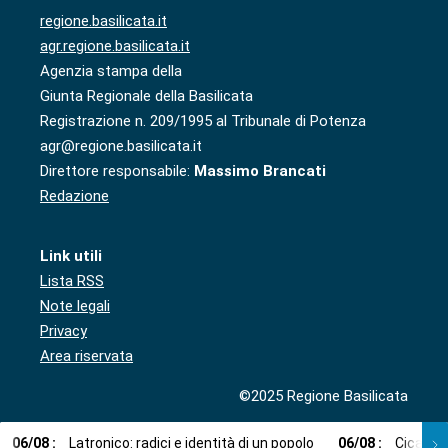
regione.basilicata.it
agr.regione.basilicata.it
Agenzia stampa della
Giunta Regionale della Basilicata
Registrazione n. 209/1995 al Tribunale di Potenza
agr@regione.basilicata.it
Direttore responsabile:
Massimo Brancati
Redazione
Link utili
Lista RSS
Note legali
Privacy
Area riservata
©2025 Regione Basilicata
06
/
08
:
Latronico: radici e identità di un popolo
06
/
08
:
Cicala: 