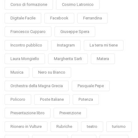
Corso di formazione
Cosimo Latronico
Digitale Facile
Facebook
Ferrandina
Francesco Cupparo
Giuseppe Spera
Incontro pubblico
Instagram
La terra mi tiene
Laura Mongiello
Margherita Sarli
Matera
Musica
Nero su Bianco
Orchestra della Magna Grecia
Pasquale Pepe
Policoro
Poste Italiane
Potenza
Presentazione libro
Prevenzione
Rionero in Vulture
Rubriche
teatro
turismo