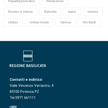
Presentazione libro
Prevenzione
Rionero in Vulture
Rubriche
teatro
turismo
Unibas
Unibas Inside
Venosa
Vito Bardi
Contatti e indirizzi
Viale Vincenzo Verrastro, 4
85100 Potenza PZ
Tel 0971 661111
URP