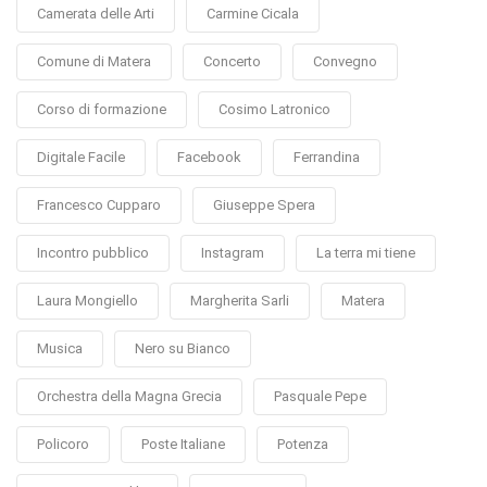
Camerata delle Arti
Carmine Cicala
Comune di Matera
Concerto
Convegno
Corso di formazione
Cosimo Latronico
Digitale Facile
Facebook
Ferrandina
Francesco Cupparo
Giuseppe Spera
Incontro pubblico
Instagram
La terra mi tiene
Laura Mongiello
Margherita Sarli
Matera
Musica
Nero su Bianco
Orchestra della Magna Grecia
Pasquale Pepe
Policoro
Poste Italiane
Potenza