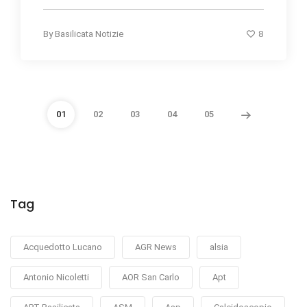
8
By
Basilicata Notizie
01
02
03
04
05
Tag
Acquedotto Lucano
AGR News
alsia
Antonio Nicoletti
AOR San Carlo
Apt