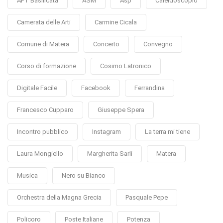
APT Basilicata
ASM
Asp
Caleidoscopio
Camerata delle Arti
Carmine Cicala
Comune di Matera
Concerto
Convegno
Corso di formazione
Cosimo Latronico
Digitale Facile
Facebook
Ferrandina
Francesco Cupparo
Giuseppe Spera
Incontro pubblico
Instagram
La terra mi tiene
Laura Mongiello
Margherita Sarli
Matera
Musica
Nero su Bianco
Orchestra della Magna Grecia
Pasquale Pepe
Policoro
Poste Italiane
Potenza