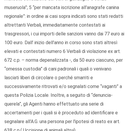
museruola”; 5 “per mancata iscrizione all’anagrafe canina
regionale”: in ordine ai casi sopra indicati sono stati redatti
altrettanti Verbali, immediatamente contestati ai
trasgressori, i cui importi delle sanzioni vanno dai 77 euro ai
100 euro. Dall’ inizio dell’anno in corso sono stati altresì
elevati e contestati numero 6 Verbali di violazione ex art.
672 c.p. – norma depenalizzata -, da 50 euro ciascuno, per
“omessa custodia” di cani padronali i quali o venivano
lasciati liberi di circolare o perché smarriti e
successivamente ritrovati e/o segnalati come “vaganti” a
questa Polizia Locale. Inoltre, a seguito di “denuncia-
querela”, gli Agenti hanno effettuato una serie di
accertamenti per i quali si è proceduto ad identificare e
segnalare all’A.G. una persona per l’ipotesi di reato ex art.
638 c.p.( Uccisione di animali altrui).